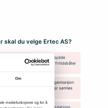
r skal du velge Ertec AS?
40 års erfaring med skreddersydde
ger for båtbransjen, både for fritidsbåter
kesbåter.
Om
samarbeid med båtbyggers organisasjon
 designe gode løsninger som gir sømløs
n og ønsket funksjonalitet
iale mediefunksjoner og for å
sive knowledge of current regulations.