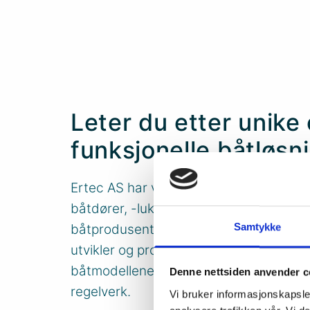
Leter du etter unike
funksjonelle båtløsn
Ertec AS har vi over 40 års erfaring m
båtdører, -luker, - vinduer, takløsninger
Samtykke
båtprodusenter. I tett samarbeid med u
utvikler og produserer Ertec skredders
båtmodellene basert på funksjonskrav
Denne nettsiden anvender c
regelverk.
Vi bruker informasjonskapsler