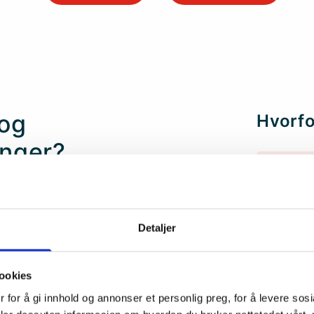
 og
Hvorfo
inger?
Over 
løsnin
ed å levere skreddersydde
og yr
 og vindskjermer til
Detaljer
tviklerne og fabrikkene deres
Tett 
ydde komponenter til de ulike
for å
desig
 og gjeldende standarder og
ookies
 for å gi innhold og annonser et personlig preg, for å levere sos
Exten