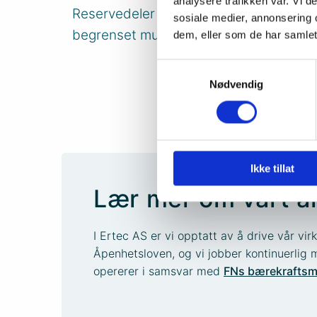
analysere trafikken vår. Vi 
Reservedeler må bestilles via båtprodu
sosiale medier, annonsering 
begrenset mulighet til å levere enkelt-
dem, eller som de har samlet
Samtykkevalg
Nødvendig
Ikke tillat
Lær mer om vårt a
I Ertec AS er vi opptatt av å drive vår v
Åpenhetsloven, og vi jobber kontinuerlig m
opererer i samsvar med
FNs bærekraftsm