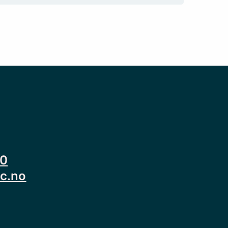
00
c.no