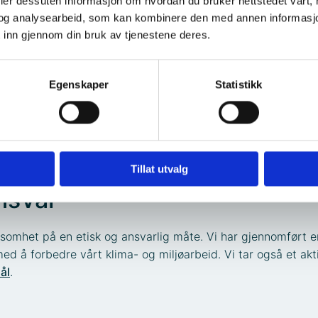
deler dessuten informasjon om hvordan du bruker nettstedet vårt,
sentens organisasjon. Ertec har
og analysearbeid, som kan kombinere den med annen informasjon d
komponenter til privatpersoner.
 inn gjennom din bruk av tjenestene deres.
Egenskaper
Statistikk
Tillat utvalg
nsvar
irksomhet på en etisk og ansvarlig måte. Vi har gjennomført
ed å forbedre vårt klima- og miljøarbeid. Vi tar også et akti
ål
.