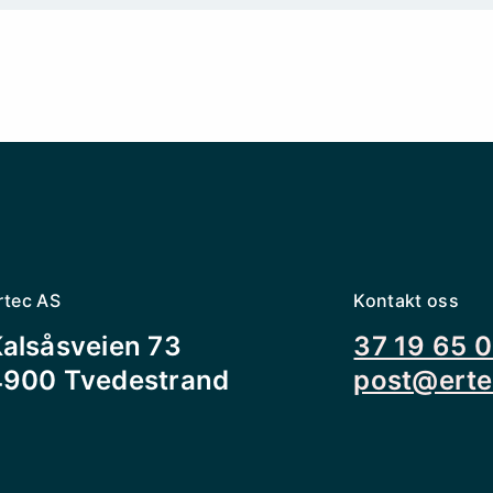
rtec AS
Kontakt oss
alsåsveien 73
37 19 65 
4900 Tvedestrand
post@erte